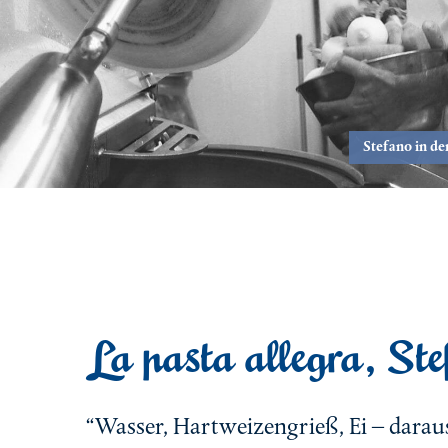
Stefano in de
La pasta allegra, St
“Wasser, Hartweizengrieß, Ei – daraus