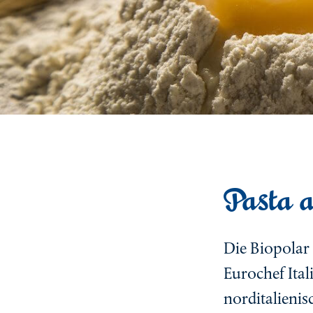
Pasta 
Die Biopolar
Eurochef Ital
norditalien