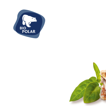
Tie
Pizz
Fert
Fisc
Flei
Süße
Waru
Re