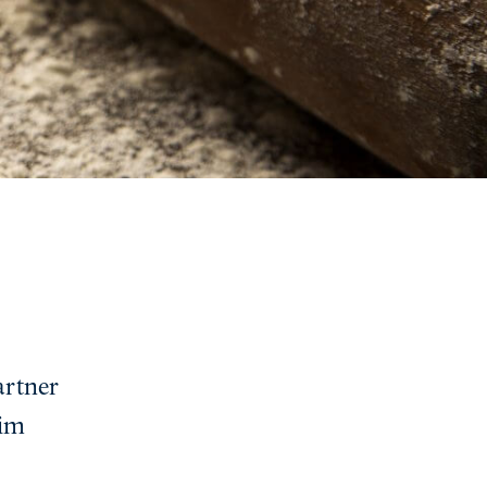
artner
 im