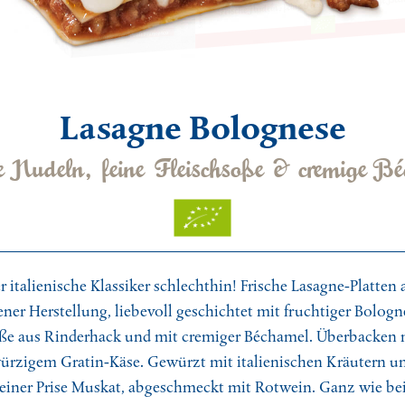
o Mojito mit Sorbet
cchio Pizza mit Gorgonzola
-Bolognese selbstgemacht
Lasagne Bolognese
au vin
e Nudeln, feine Fleischsoße & cremige B
nensüppchen mit Garnelenspieß
sische Weihnachtsente mit Äpfeln
r italienische Klassiker schlechthin! Frische Lasagne-Platten 
ere Hersteller
Milch
Butter
Weizenmehl
e: je 100 g
Kohlenhydrate
ener Herstellung, liebevoll geschichtet mit fruchtiger Bologn
rt
697 kJ / 167 kcal
davon Zucker
ße aus Rinderhack und mit cremiger Béchamel. Überbacken 
9,8 g
Eiweiß
mkuchenspezialist Emmanuel
ürzigem Gratin-Käse. Gewürzt mit italienischen Kräutern u
Sulfite
Butter
Ober- und Unterhitze:
Umluft: 35
ättigte Fettsäuren
5,7 g
Salz
einer Prise Muskat, abgeschmeckt mit Rotwein. Ganz wie be
ameister Andrea
Hartweizengrieß
Ei
35-40 Min. bei 200 °C
180 °C