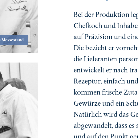
Bei der Produktion leg
Chefkoch und Inhabe
auf Präzision und ein
m Messestand
Die bezieht er vornehm
die Lieferanten persön
entwickelt er nach trad
Rezeptur, einfach un
kommen frische Zutat
Gewürze und ein Sch
Natürlich wird das G
abgewandelt, dass es 
und auf den Punkt gen