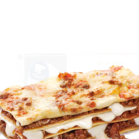
fkühlprodukte
a & mehr
iggerichte
h & Garnelen
sch
s
m Tiefkühlkost?
zepte