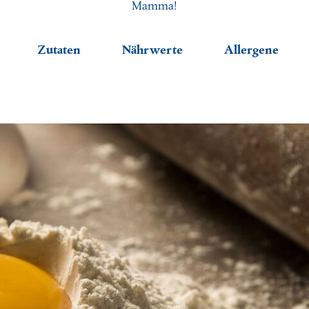
Mamma!
sfischer Kevin
gerin Silvia
Zutaten
Nährwerte
Allergene