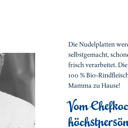
Die Nudelplatten wer
selbstgemacht, scho
frisch verarbeitet. D
100 % Bio-Rindfleisch
Mamma zu Hause!
Vom Chefko
höchstpersön