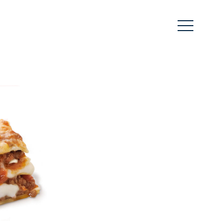
DE
EN
Wir
Über uns
Transparenz
Sinnvoll Wirtschaften
Team
Unser Klima-Bewusstsein
Service