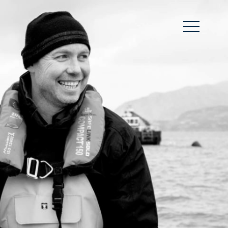
DE
EN
Wir
Über uns
Transparenz
Sinnvoll Wirtschaften
Team
Unser Klima-Bewusstsein
Service