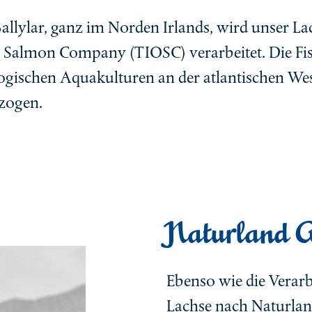
sfischer Kevin
allylar, ganz im Norden Irlands, wird unser L
gerin Silvia
c Salmon Company (TIOSC) verarbeitet. Die Fi
logischen Aquakulturen an der atlantischen Wes
zogen.
Naturland A
Ebenso wie die Verarb
Lachse nach Naturland 