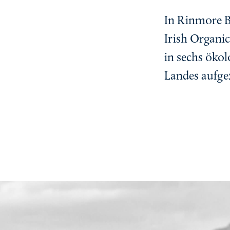
Lach
In Rinmore B
Metz
Irish Organi
in sechs öko
Landes aufge