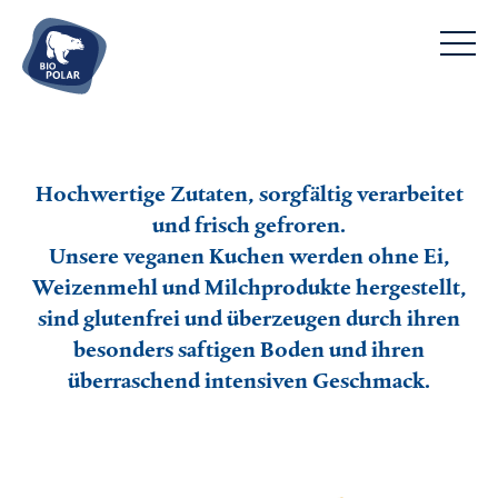
DE
EN
Tiefkühlprodukte
Pizza & mehr
Hochwertige Zutaten, sorgfältig verarbeitet
Rezepte
Fertiggerichte
und frisch gefroren.
Mango Mojito mit Sorbet
Fisch & Garnelen
Unsere veganen Kuchen werden ohne Ei,
Unsere Hersteller
Radicchio Pizza mit Gorgonzola
Fleisch
Weizenmehl und Milchprodukte hergestellt,
Flammkuchenspezialist Emmanuel
Lamm-Bolognese selbstgemacht
sind glutenfrei und überzeugen durch ihren
Süßes
Wir
Pizzameister Andrea
Coq au vin
besonders saftigen Boden und ihren
Warum Tiefkühlkost?
Über uns
Lachsfischer Kevin
überraschend intensiven Geschmack.
Maronensüppchen mit Garnelenspieß
Service
Transparenz
Metzgerin Silvia
Klassische Weihnachtsente mit Äpfeln
Frage & Antwort
Sinnvoll Wirtschaften
News
Kontakt
Team