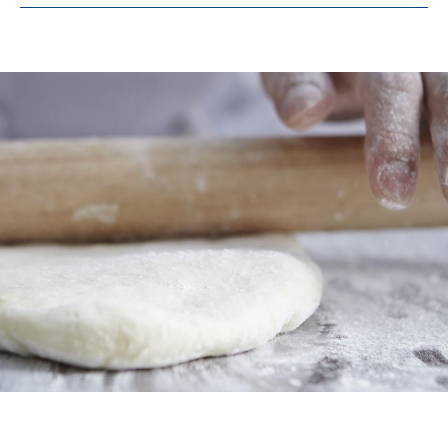
Kohlenhydrate
25 g
davon Zucker
1,3 g
Eiweiß
8,3 g
Salz
1,5 g
Ober- und Unterhitze: 6 bis 8 Minuten bei
250 °C
Heißluft: 6 bis 8 Minuten bei 230 °C