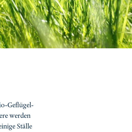
io-Geflügel-
iere werden
nige Ställe