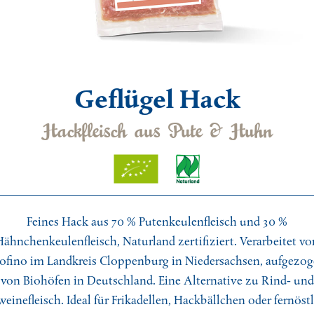
o Mojito mit Sorbet
cchio Pizza mit Gorgonzola
-Bolognese selbstgemacht
Geflügel Hack
au vin
Hackfleisch aus Pute & Huhn
nensüppchen mit Garnelenspieß
sische Weihnachtsente mit Äpfeln
Feines Hack aus 70 % Putenkeulenfleisch und 30 %
ere Hersteller
Hähnchenkeulenfleisch, Naturland zertifiziert. Verarbeitet vo
ofino im Landkreis Cloppenburg in Niedersachsen, aufgezo
mkuchenspezialist Emmanuel
von Biohöfen in Deutschland. Eine Alternative zu Rind- und
einefleisch. Ideal für Frikadellen, Hackbällchen oder fernöst
ameister Andrea