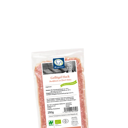
fkühlprodukte
a & mehr
iggerichte
h & Garnelen
sch
s
m Tiefkühlkost?
zepte