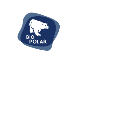
Tie
Pizz
Fert
Fisc
Flei
Süße
Waru
Re