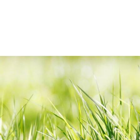
Lach
Metz