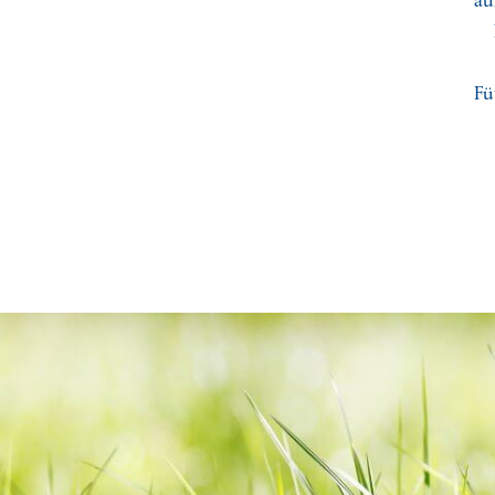
au
Lach
Metz
Fü