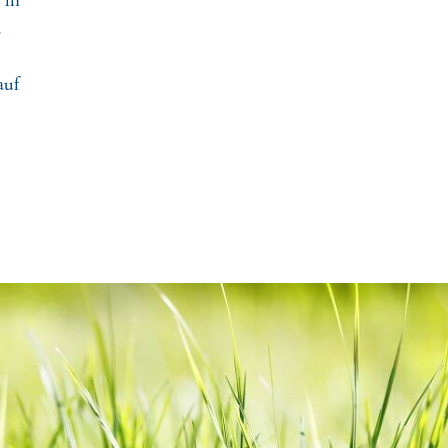
 in
d
auf