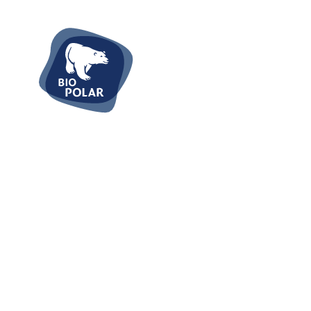
Tie
Pizz
Fert
Fisc
Flei
Süße
Waru
Re