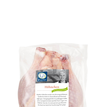
fkühlprodukte
a & mehr
iggerichte
h & Garnelen
sch
s
m Tiefkühlkost?
zepte